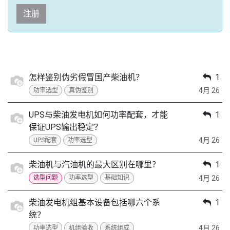
注册
怎样鉴别伪劣假冒国产柴油机？
1
4月 26
功率选型
真伪鉴别
UPS与柴油发电机如何功率配套，才能
1
保证UPS输出稳定？
4月 26
UPS配套
功率选型
柴油机与汽油机的最大区别在哪里？
1
4月 26
选型问题
功率选型
基础知识
柴油发电机组基本设备包括哪六个系
1
统？
4月 26
功率选型
机组验收
系统组成