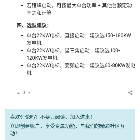
若错峰启动，可按最大单台功率 + 其他台额定功
率之和计算
四、选型建议：
单台22KW电梯，直接启动：建议选150-180KW
发电机
单台22KW电梯，星三角启动：建议选100-
120KW发电机
单台22KW电梯，变频启动：建议选60-80KW发电
机
0
喜欢讨论吗？不要只阅读，加入进来！
立即创建账户，享受专属功能，与我们的精彩社区互
动！