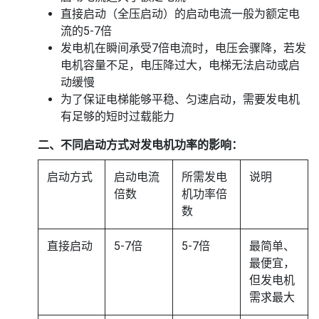
直接启动（全压启动）的启动电流一般为额定电
流的5-7倍
发电机在瞬间承受7倍电流时，电压会骤降，若发
电机容量不足，电压降过大，电梯无法启动或启
动缓慢
为了保证电梯能够平稳、匀速启动，需要发电机
有足够的短时过载能力
二、不同启动方式对发电机功率的影响：
启动方式
启动电流
所需发电
说明
倍数
机功率倍
数
直接启动
5-7倍
5-7倍
最简单、
最便宜，
但发电机
需求最大