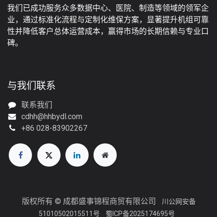
我们已成功服务众多数据中心、医院、制造等领域的领军企
业，通过标准化流程与定制化维保方案，显著提升机组可靠
性并降低客户总体运营成本，赢得市场的长期信赖与专业口
碑。
与我们联系
联系我们
cdhh@hhbydl.com
+86 028-83902267
版权所有 © 成都盛事锦程商贸有限公司
川公网安备
51010502015511号
蜀ICP备2025174695号