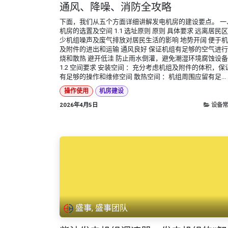
通风、降噪、消防全攻略
下面，我们从五个方面详细讲解发电机房的建设要点。 一
机房的选置及空间 1.1 选址原则 原则 具体要求 远离居民区
少机组噪声及废气排放对居民生活的影响 地势开阔 便于
及附件的进出和运输 通风良好 保证机组有足够的空气进
烧和散热 避开低洼 防止雨水倒灌，避免潮湿环境腐蚀设备
1.2 空间要求 安装空间 ：充分考虑机组及附件的体积，保
有足够的操作和维修空间 散热空间 ：机组周围应留有足...
操作使用
机房建设
2026年4月5日
设备常
盛事, 盛事团队