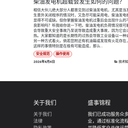
柴油发电机超载会发生如何的问题？
相信大伙儿绝大部分人都曾见到过柴油发电机，尤其是当
生意外关闭程序的情况时，又急尽可能采用电，柴油发电
显得不可或缺。但你掌握柴油发电机过重后会出现什么的
良影响吗？听我给你说一下吧。柴油发电机负荷情况很可
会导致重大安全事故乃至说导致造成重大事故，因为它会
热。大家都知道的是长期性的过热会导致工业设备以一种
另一种方式着火。倘若您附近有机油箱或发现有火花存在
这样的事情特别是在极有可能造成，那么...
安全规范
操作使用
2026年4月4日
技术知
关于我们
盛事锦程
关于我们
我们已成功服务众
法律
业，通过标准化流
‎隐私政策‎
并降低客户总体运