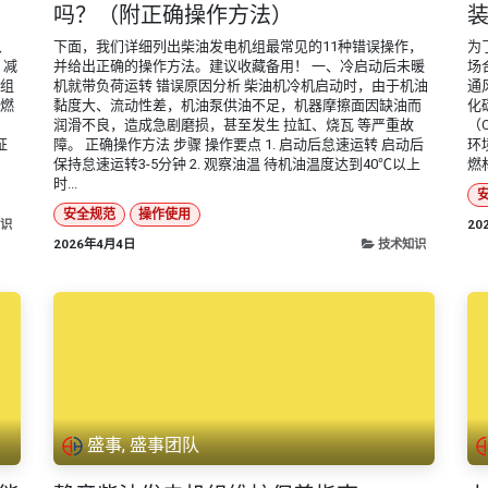
吗？（附正确操作方法）
、
下面，我们详细列出柴油发电机组最常见的11种错误操作，
为
 减
并给出正确的操作方法。建议收藏备用！ 一、冷启动后未暖
场
机组
机就带负荷运转 错误原因分析 柴油机冷机启动时，由于机油
通
行燃
黏度大、流动性差，机油泵供油不足，机器摩擦面因缺油而
化
润滑不良，造成急剧磨损，甚至发生 拉缸、烧瓦 等严重故
（
证
障。 正确操作方法 步骤 操作要点 1. 启动后怠速运转 启动后
环
保持怠速运转3-5分钟 2. 观察油温 待机油温度达到40℃以上
燃
时...
安全规范
操作使用
识
20
2026年4月4日
技术知识
盛事, 盛事团队