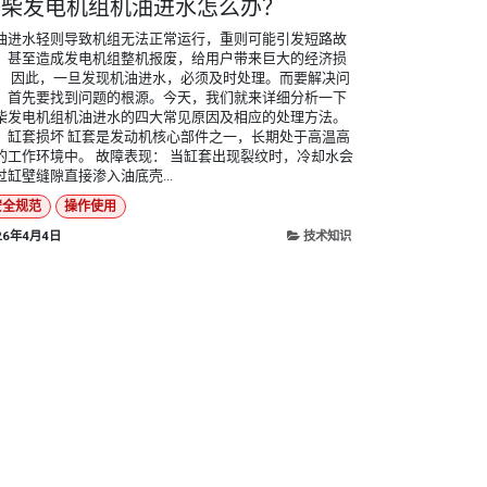
上柴发电机组机油进水怎么办？
油进水轻则导致机组无法正常运行，重则可能引发短路故
，甚至造成发电机组整机报废，给用户带来巨大的经济损
。 因此，一旦发现机油进水，必须及时处理。而要解决问
，首先要找到问题的根源。今天，我们就来详细分析一下
柴发电机组机油进水的四大常见原因及相应的处理方法。
、缸套损坏 缸套是发动机核心部件之一，长期处于高温高
的工作环境中。 故障表现： 当缸套出现裂纹时，冷却水会
过缸壁缝隙直接渗入油底壳...
安全规范
操作使用
26年4月4日
技术知识