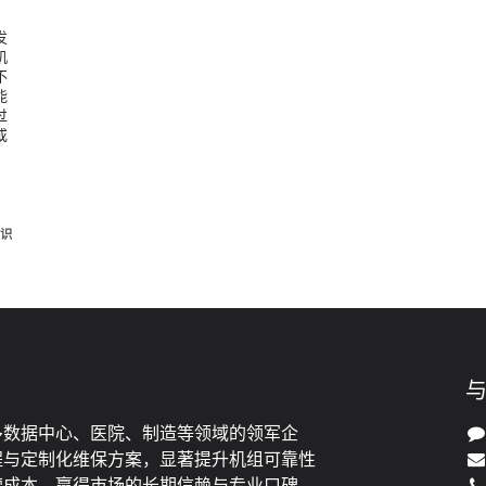
发
机
不
能
过
或
，
识
多数据中心、医院、制造等领域的领军企
程与定制化维保方案，显著提升机组可靠性
营成本，赢得市场的长期信赖与专业口碑。