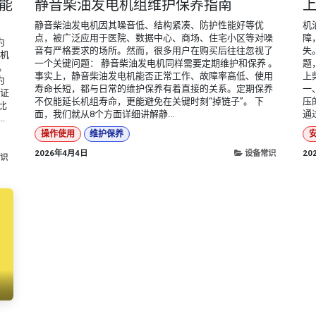
能
静音柴油发电机组维护保养指南
静音柴油发电机因其噪音低、结构紧凑、防护性能好等优
机
点，被广泛应用于医院、数据中心、商场、住宅小区等对噪
障
为
音有严格要求的场所。然而，很多用户在购买后往往忽视了
失
动机
一个关键问题： 静音柴油发电机同样需要定期维护和保养 。
题
。
事实上，静音柴油发电机能否正常工作、故障率高低、使用
上
为
寿命长短，都与日常的维护保养有着直接的关系。定期保养
一
保证
不仅能延长机组寿命，更能避免在关键时刻“掉链子”。 下
压
比
面，我们就从8个方面详细讲解静...
通
.
操作使用
维护保养
2026年4月4日
设备常识
20
识