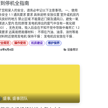
装到停机全指南
了您和家人的安全，请务必牢记以下注意事项。 一、使用
合安全 1.1 通风要求 要求 具体说明 安放位置 室外或机房内
风良好的地方 禁止区域 不能靠近门窗及通风口，避免一氧
碳进入室内 危险原理 发电机排出的废气中含有一氧化碳
CO），无色无味，吸入后会在不知不觉中导致中毒死亡 1.2
境要求 远离易燃易爆材料 ：不得在汽油、油漆、溶剂等易
材料附近使用发电机 保持干燥 ：发电机应安放在干燥...
安全规范
操作使用
机房建设
维护保养
26年4月4日
设备常识
盛事, 盛事团队