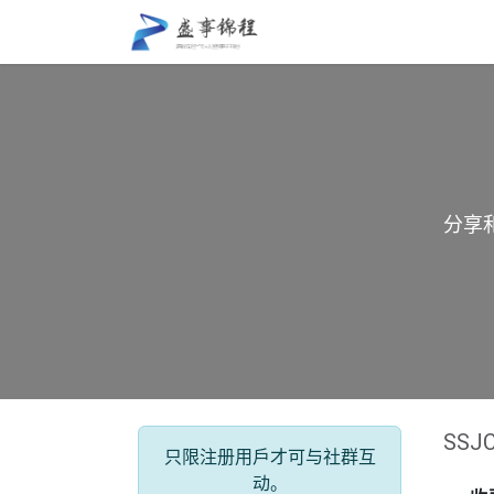
跳至内容
盛事锦程
关于我们
分享
SS
只限注册用戶才可与社群互
动。