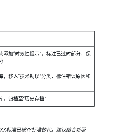
头添加“时效性提示”，标注已过时部分，保
分
库，移入“技术勘误”分类，标注错误原因和
库，归档至“历史存档”
的XX标准已被YY标准替代。建议结合新版