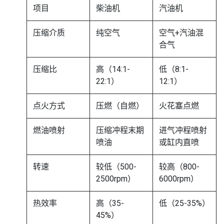
项目
柴油机
汽油机
压缩介质
纯空气
空气+汽油混
合气
压缩比
高（14:1-
低（8:1-
22:1）
12:1）
点火方式
压燃（自燃）
火花塞点燃
燃油喷射
压缩冲程末期
进气冲程喷射
喷油
或缸内直喷
转速
较低（500-
较高（800-
2500rpm）
6000rpm）
热效率
高（35-
低（25-35%）
45%）