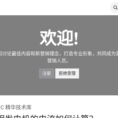
产品展示
电力论坛
电力博客
工作机会
联系我们
欢迎!
和讨论最佳内容和新营销理念，打造专业形象，共同成为
营销人员。
注册
拒绝受理
JC 精华技术库