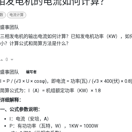
相发电机的电流如何计算？
数
电流计算
盛事团队
三相发电机的输出电流如何计算？已知发电机功率（KW），如
小？计算公式和简算方法是什么？
0
盛事团队
编写者
I = P / (√3 × U × cosφ)，即电流 = 功率(瓦) / (√3 × 400(伏) × 0.
简算公式为：I（A）= 机组额定功率（KW）× 1.8
详细解释：
一、公式参数说明：
I：电流（安培，A）
P：有功功率（瓦特，W），1KW = 1000W