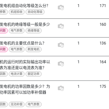
发电机组自动化等级怎么分？
1
171
参数
机组验收
自动化等级
发电机的绝缘等级一般是多少
1
160
问题
电气参数
绝缘等级
发电机的主要优点是什么？
1
136
问题
电气参数
刷发电机
机的运行时的实际输出功率以
1
164
表为准还是以电流表为准？
因数
电流计算
额定功率
发电机的功率因数是多少？为
1
175
功率因素可以加功率补偿器
因数
无功补偿
电气参数