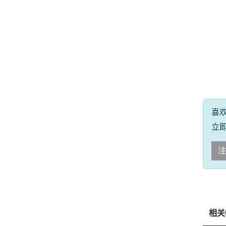
喜
立
注
相关