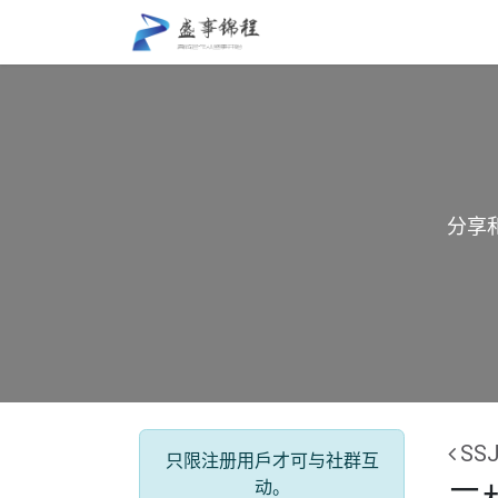
跳至内容
盛事锦程
关于我们
分享
SS
只限注册用戶才可与社群互
动。