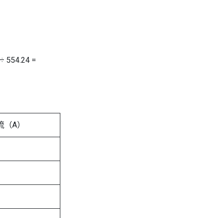
÷ 554.24 =
流（A）