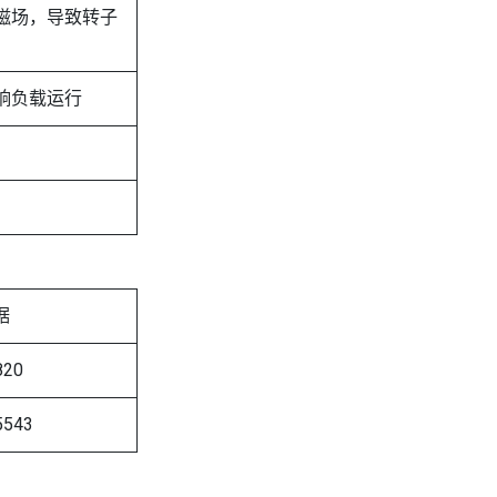
磁场，导致转子
响负载运行
据
820
5543