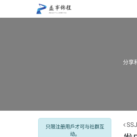
跳至内容
盛事锦程
关于我们
分享
SS
只限注册用戶才可与社群互
动。