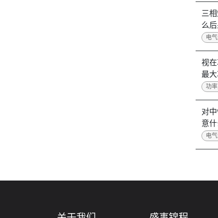
三相
么后
电气
视在
最大
功率
对中
意什
电气
关于我们
盛事锦程