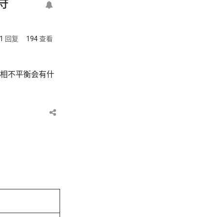
持
1
回复
194
查看
相不平衡会有什