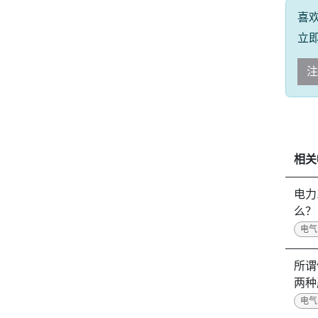
喜
立
注
相关
电力
么？
电气
所谓
两种
电气