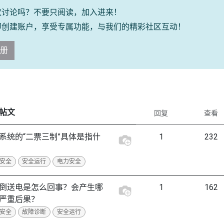
欢讨论吗？不要只阅读，加入进来！
即创建账户，享受专属功能，与我们的精彩社区互动！
册
帖文
回复
查看
系统的“二票三制”具体是指什
1
232
安全
安全运行
电力安全
倒送电是怎么回事？会产生哪
1
162
严重后果？
安全
故障诊断
安全运行