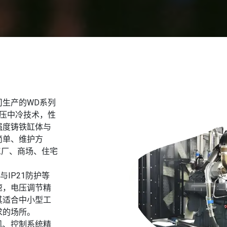
生产的WD系列
增压中冷技术，性
强度铸铁缸体与
简单、维护方
工厂、商场、住宅
IP21防护等
速，电压调节精
其适合中小型工
求的场所。
机、控制系统精