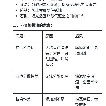
清洁：分散积炭和杂质，保持发动机内部清洁
防锈：防止金属部件锈蚀
密封：填充活塞环与气缸壁之间的间隙
二、不合格机油的危害：
问题
原因
后果
黏度不合适
太稀→油膜破
磨损加剧、启
裂；太稠→启
动困难
动困难、润滑
延迟
清净分散性差
无法分散积炭
油泥堵塞油
道、活塞环卡
滞
抗磨性差
添加剂不足
轴瓦磨损、齿
轮磨损